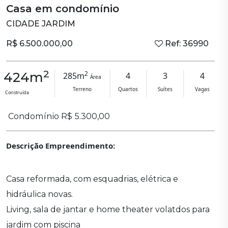
Casa em condomínio
CIDADE JARDIM
R$ 6.500.000,00
Ref: 36990
2
2
424m
285m
4
3
4
Área
Terreno
Quartos
Suítes
Vagas
Construída
Condomínio R$ 5.300,00
Descrição Empreendimento:
Casa reformada, com esquadrias, elétrica e
hidráulica novas.
Living, sala de jantar e home theater volatdos para
jardim com piscina